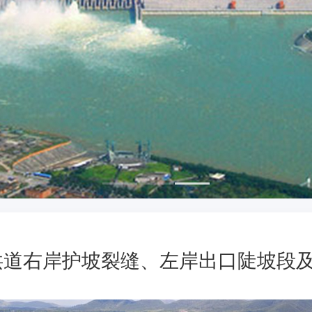
洪道右岸护坡裂缝、左岸出口陡坡段